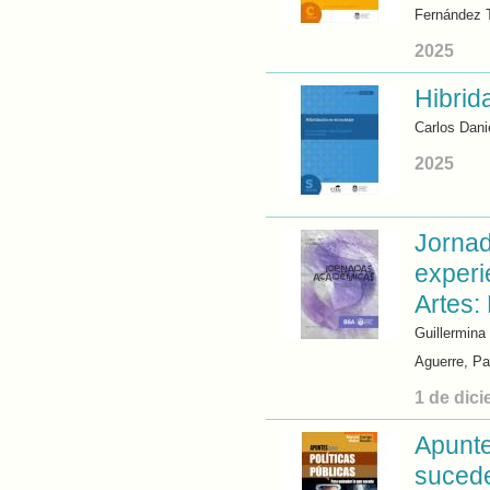
Fernández 
2025
Hibrid
Carlos Dani
2025
Jornad
experi
Artes:
Guillermina 
Aguerre, Pa
1 de dic
Apunte
suced