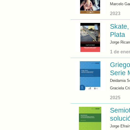
Marcelo Gar
2023
Skate,
Plata
Jorge Ricar
1 de ene
Griego
Serie 
Deidamia So
Graciela Cr
2025
Semiot
soluci
Jorge Efraín