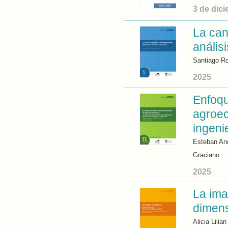
3 de dic
La can
anális
Santiago R
2025
Enfoqu
agroec
ingeni
Esteban An
Graciano
2025
La ima
dimens
Alicia Lilia