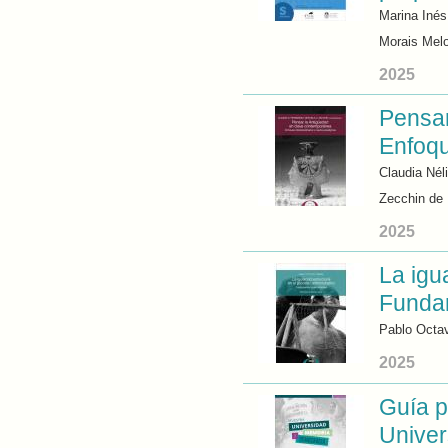
Marina Inés
Morais Melo
2025
Pensar
Enfoqu
Claudia Nél
Zecchin de
2025
La igu
Fundam
Pablo Octav
2025
Guía p
Unive