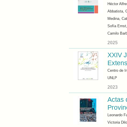
Héctor Alfr
Abbatista, 
Medina, Cat
Sofía Ernst
Camilo Bar
2025
XXIV J
Extens
Centro de I
UNLP
2023
Actas 
Provin
Leonardo Fa
Victoria Dil