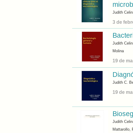
microb
Judith Celi
3 de feb
Bacter
Judith Celi
Molina
19 de ma
Diagnó
Judith C. B
19 de ma
Bioseg
Judith Celin
Mattarollo,