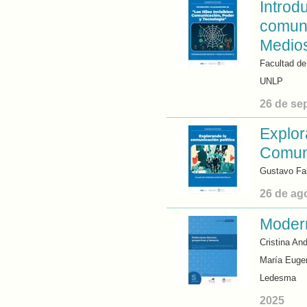
Introd
comuni
Medios
Facultad de
UNLP
26 de se
Explor
Comuni
Gustavo Fa
26 de ag
Modern
Cristina An
María Eugen
Ledesma
2025