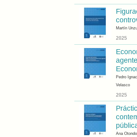
Figura
contro
Martín Unz
2025
Econom
agente
Econom
Pedro Igna
Velasco
2025
Prácti
contem
públic
Ana Otondo 