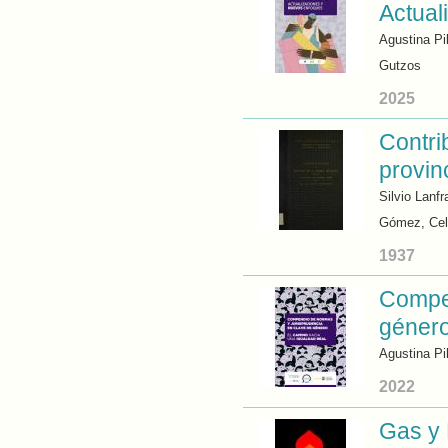
Actual
Agustina Pi
Gutzos
2025
Contrib
provin
Silvio Lanfr
Gómez, Cel
1937
Compen
género
Agustina Pi
2022
Gas y 