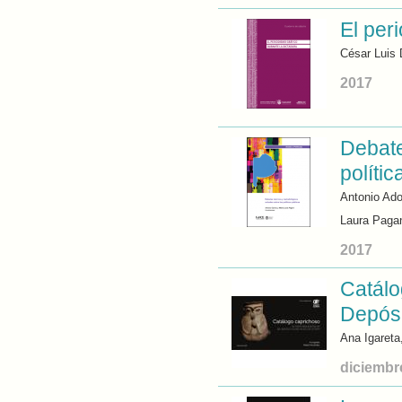
El per
César Luis 
2017
Debate
políti
Antonio Ado
Laura Paga
2017
Catálo
Depósi
Ana Igareta
diciembr