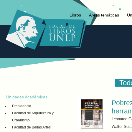
Libros
Areas temáticas
Un
Todo
Unidades Académicas
Pobrez
Presidencia
herram
Facultad de Arquitectura y
Leonardo Ga
Urbanismo
Walter Sos
Facultad de Bellas Artes