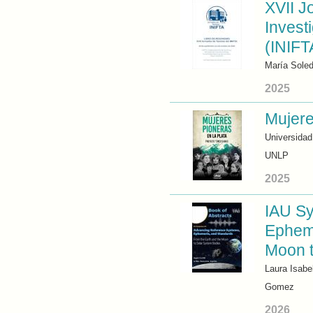
XVII J
Invest
(INIFT
María Soled
2025
Mujere
Universidad
UNLP
2025
IAU S
Epheme
Moon t
Laura Isabe
Gomez
2026