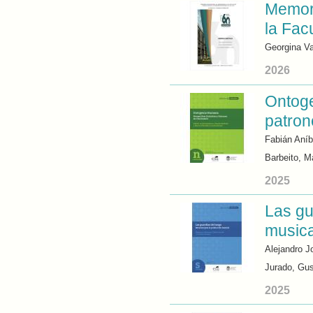
Memori
la Fac
Georgina Va
2026
Ontoge
patron
Fabián Aníb
Barbeito, M
2025
Las gu
musica
Alejandro J
Jurado, Gu
2025