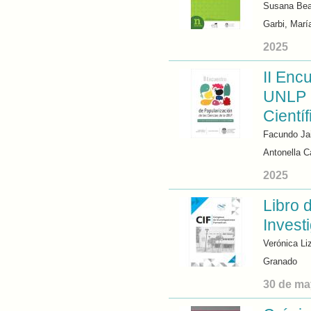
Susana Beat
Garbi, Marí
2025
II Enc
UNLP e
Científ
Facundo Ja
Antonella C
2025
Libro 
Invest
Verónica L
Granado
30 de ma