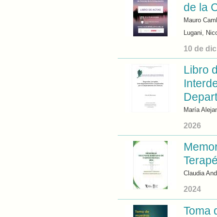
de la 
Mauro Camba
Lugani, Nic
10 de di
Libro 
Interd
Depart
María Alejan
2026
Memori
Terapé
Claudia And
2024
Toma d