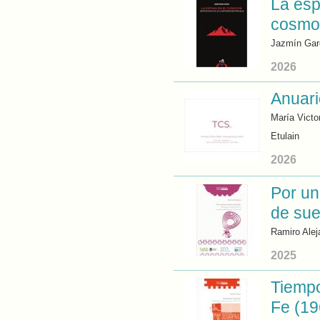
La esp
cosmov
Jazmín Gar
2026
Anuari
María Victo
Etulain
2026
Por un
de su
Ramiro Ale
2025
Tiempo
Fe (1