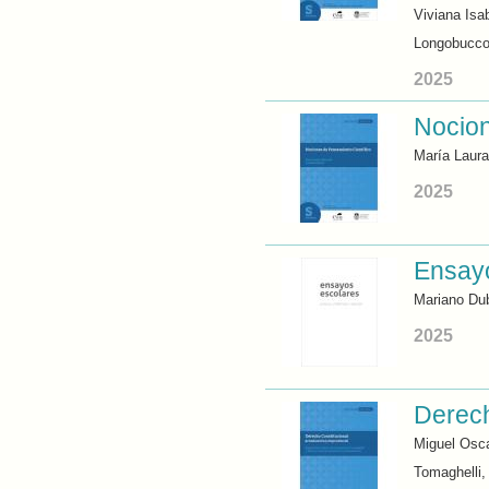
Viviana Isa
Longobucco,
2025
Nocion
María Laura
2025
Ensayo
Mariano Du
2025
Derech
Miguel Osca
Tomaghelli,