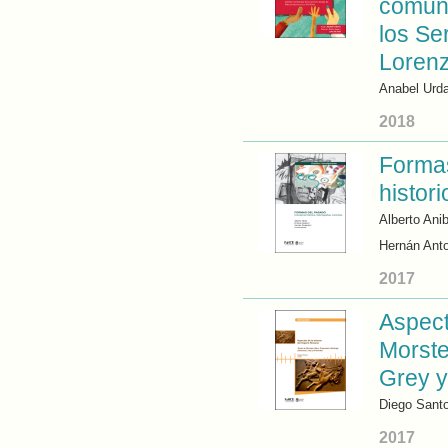
comuni
los Se
Lorenz
Anabel Urd
2018
Formas
histor
Alberto Ani
Hernán Anto
2017
Aspect
Morste
Grey y
Diego Sant
2017