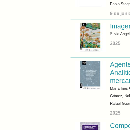
Pablo Stag
9 de juni
Imagen
Silvia Angé
2025
Agente
Analít
mercan
María Inés 
Gómez, Nah
Rafael Guer
2025
Compen