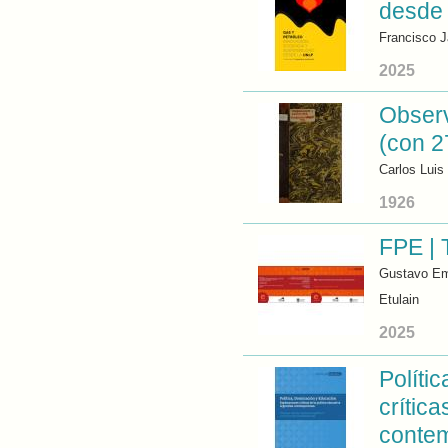
desde
Francisco J
2025
Observ
(con 27
Carlos Luis
1926
FPE | 
Gustavo Emi
Etulain
2025
Políti
crítica
conte