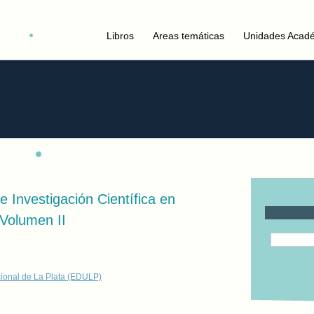
Libros
Areas temáticas
Unidades Acad
e Investigación Científica en
 Volumen II
cional de La Plata (EDULP)