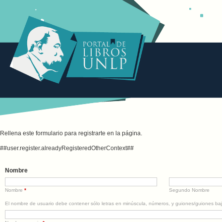
Rellena este formulario para registrarte en la página.
##user.register.alreadyRegisteredOtherContext##
Nombre
Nombre
*
Segundo Nombre
El nombre de usuario debe contener sólo letras en minúscula, números, y guiones/guiones baj