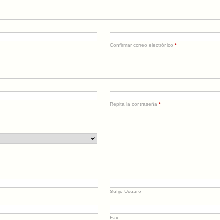
Confirmar correo electrónico
*
Repita la contraseña
*
Sufijo Usuario
Fax