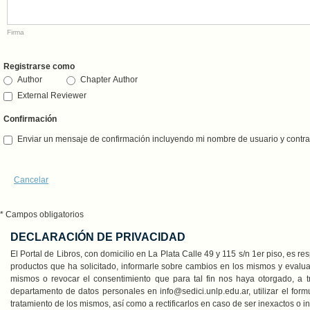
Firma
Registrarse como
Author
Chapter Author
External Reviewer
Confirmación
Enviar un mensaje de confirmación incluyendo mi nombre de usuario y contr
Cancelar
* Campos obligatorios
DECLARACIÓN DE PRIVACIDAD
El Portal de Libros, con domicilio en La Plata Calle 49 y 115 s/n 1er piso, es 
productos que ha solicitado, informarle sobre cambios en los mismos y evaluar
mismos o revocar el consentimiento que para tal fin nos haya otorgado, a 
departamento de datos personales en info@sedici.unlp.edu.ar, utilizar el fo
tratamiento de los mismos, así como a rectificarlos en caso de ser inexactos o i