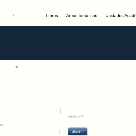
Libros
Areas temáticas
Unidades Acad
Apellidos
*
os.
Sugerir