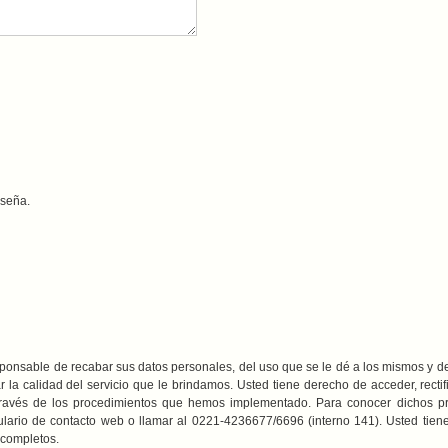
aseña.
responsable de recabar sus datos personales, del uso que se le dé a los mismos y de
 la calidad del servicio que le brindamos. Usted tiene derecho de acceder, recti
través de los procedimientos que hemos implementado. Para conocer dichos pro
rmulario de contacto web o llamar al 0221-4236677/6696 (interno 141). Usted ti
ncompletos.