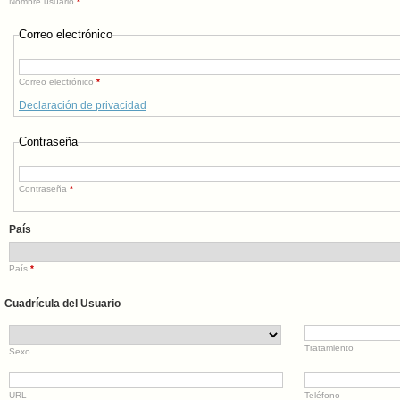
Nombre usuario
*
Correo electrónico
Correo electrónico
*
Declaración de privacidad
Contraseña
Contraseña
*
País
País
*
Cuadrícula del Usuario
Tratamiento
Sexo
URL
Teléfono