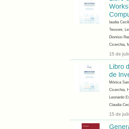
Worksh
Compu
laudia Ceci
Tessore, L
Dionisio R
Cicerchia, 
15 de jul
Libro
de Inv
Mónica Sar
Cicerchia, 
Leonardo Es
Claudia Cec
15 de jul
Genera