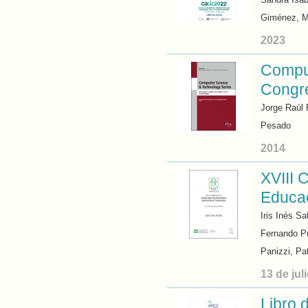
Giménez, M
2023
Comput
Congre
Jorge Raúl 
Pesado
2014
XVIII 
Educac
Iris Inés S
Fernando Pu
Panizzi, Pa
13 de jul
Libro