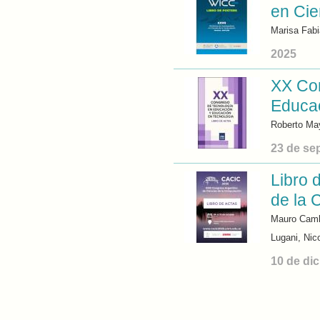
en Ci
Marisa Fab
2025
XX Con
Educac
Roberto Ma
23 de se
Libro 
de la 
Mauro Camba
Lugani, Nic
10 de di