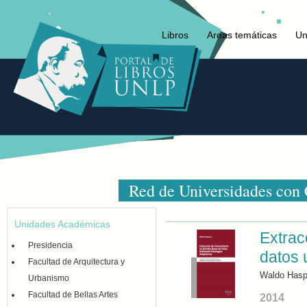
Libros
Areas temáticas
Un
Red de Universidades con
Unidades Académicas
Extrac
Presidencia
datos 
Facultad de Arquitectura y
Waldo Hasp
Urbanismo
Facultad de Bellas Artes
2014