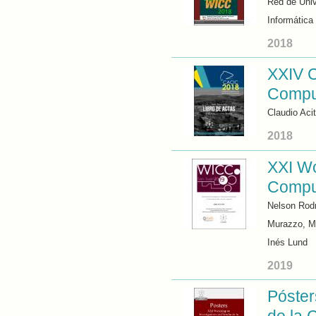
Red de Univ
Informática
2018
XXIV C
Comput
Claudio Acit
2018
XXI Wo
Comput
Nelson Rodr
Murazzo, M
Inés Lund
2019
Póster