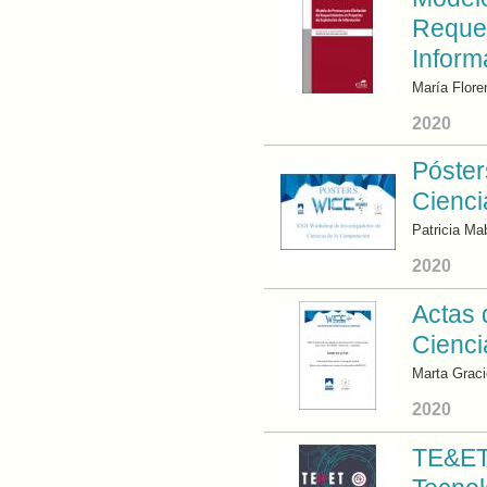
Requer
Inform
María Flore
2020
Póster
Cienci
Patricia Ma
2020
Actas 
Cienci
Marta Graci
2020
TE&ET 