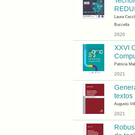
Tecnol
REDU
Laura Cecch
Buccella
2020
XXVI C
Comput
Patricia Ma
2021
Genera
textos
Augusto Vil
2021
Robust