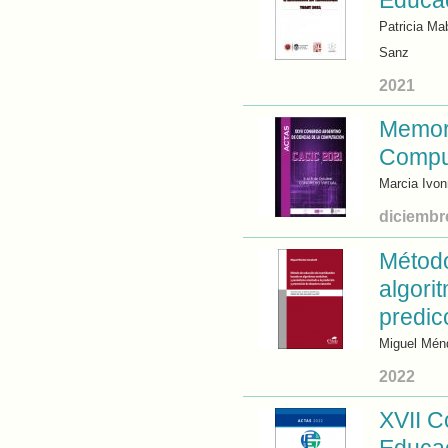
Educac
Patricia Ma
Sanz
2021
Memori
Compu
Marcia Ivo
diciembr
Método
algori
predic
Miguel Mén
2022
XVII C