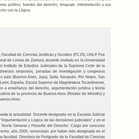
ma jurídico, fuentes del derecho, lenguaje, interpretación y sus
cho con la Lógica.
 I, Facultad de Ciencias Jurídicas y Sociales (FCJS), UNLP. Fue
ional de Lomas de Zamora; docente invitado en la Universidad
el Instituto de Estudios Judiciales de la Suprema Corte de la
n diversos simposios, jornadas de investigación y congresos
tro país (Buenos Aires, Jujuy, Salta, Neuquén, Río Negro, San
 León, España; Escola Superior da Magistratura Tocantinense,
idos a enseñanza del derecho, argumentación jurídica y teoría
ticia de la provincia de Buenos Aires (Relator de Ministro) y
uenos Aires.
asta la actualidad. Docente designada en la Escuela Judicial
o “Argumentación y Lógica de las decisiones judiciales” y en el
: Teoría General y Filosofía del Derecho. Cargo por concurso
erecho, año 2005, renunciado por haber sido designada en el
facultad. Directora de Postgrado de la Facultad de Ciencias