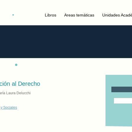
Libros
Areas temáticas
Unidades Acad
ción al Derecho
ría Laura Delucchi
 y Sociales